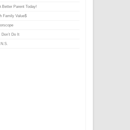
A Better Parent Today!
h Family Value$
rorscope
 Don’t Do It
.N.S.