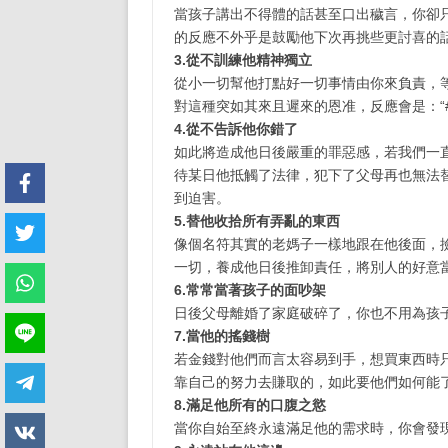
當孩子講出不得體的話甚至口出穢言，你卻
的反應不外乎是鼓勵他下次再挑些更討喜的
3.從不訓練他精神獨立
從小一切幫他打點好一切事情由你來負責，等
對這種突如其來且遲來的恩准，反應會是：“#~%
4.從不告訴他你錯了
如此將造成他日後嚴重的罪惡感，若我們一
待某日他抵觸了法律，犯下了父母再也無法
到迫害。
5.替他收拾所有弄亂的東西
像個名符其實的老媽子一樣地跟在他後面，
一切，養成他日後推卸責任，將別人的好意
6.常常當著孩子的面吵架
日後父母離婚了家庭破碎了，你也不用為孩
7.當他的搖錢樹
若金錢對他們而言太容易到手，想買東西時
靠自己的努力去賺取的，如此要他們如何能了
8.滿足他所有的口腹之慾
當你自始至終永遠滿足他的需求時，你會發