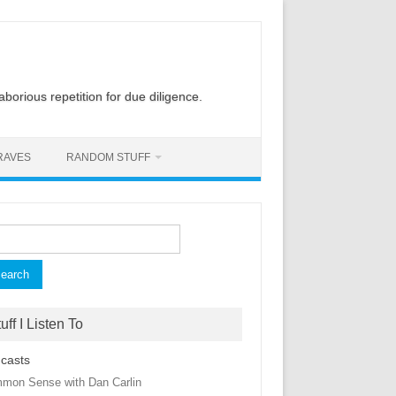
laborious repetition for due diligence.
RAVES
RANDOM STUFF
rch
uff I Listen To
casts
mon Sense with Dan Carlin