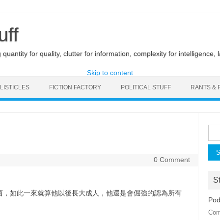
uff
uantity for quality, clutter for information, complexity for intelligence, 
Skip to content
LISTICLES
FICTION FACTORY
POLITICAL STUFF
RANTS & 
Sea
for:
0 Comment
St
西，如此一來就算他以後長大成人，他還是會倔強的認為所有
Pod
Com