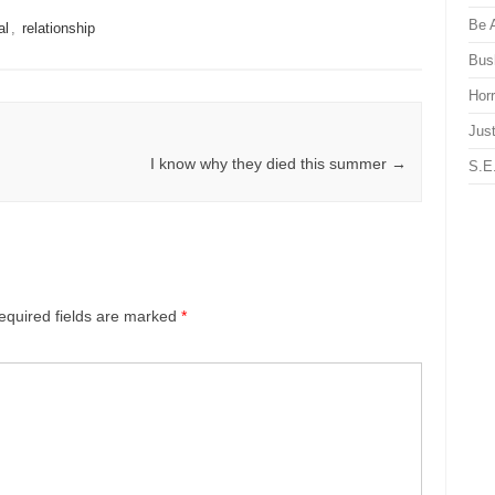
Be 
al
,
relationship
Bus
Hor
Just
I know why they died this summer
→
S.E
equired fields are marked
*