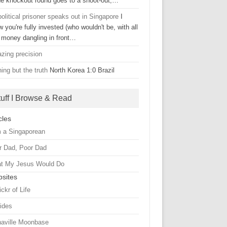
the knockout round goes to a shoot-out,…
olitical prisoner speaks out in Singapore
I
 you're fully invested (who wouldn't be, with all
t money dangling in front…
zing precision
ing but the truth
North Korea 1:0 Brazil
tuff I Browse & Read
cles
m a Singaporean
r Dad, Poor Dad
t My Jesus Would Do
sites
ickr of Life
Sides
haville Moonbase