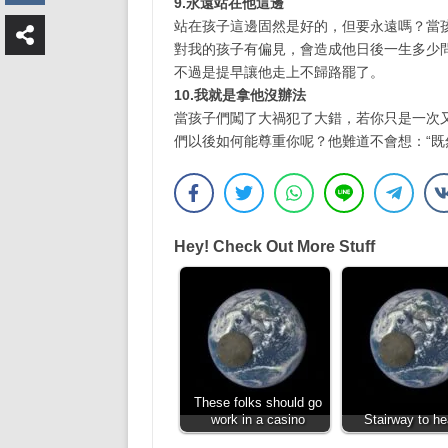
9.永遠站在他這邊
站在孩子這邊固然是好的，但要永遠嗎？當
對我的孩子有偏見，會造成他日後一生多少
不過是提早讓他走上不歸路罷了。
10.我就是拿他沒辦法
當孩子們闖了大禍犯了大錯，若你只是一次
們以後如何能尊重你呢？他難道不會想：“既
Hey! Check Out More Stuff
These folks should go
work in a casino
Stairway to h