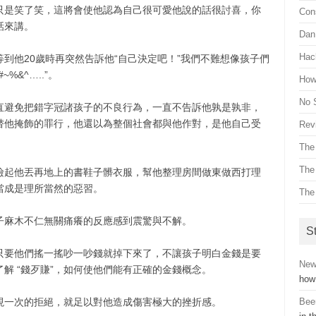
只是笑了笑，這將會使他認為自己很可愛他說的話很討喜，你
Con
話來講。
Dan 
Hac
到他20歲時再突然告訴他“自己決定吧！”我們不難想像孩子們
&^…..”。
How 
No 
直避免把錯字冠諸孩子的不良行為，一直不告訴他孰是孰非，
替他掩飾的罪行，他還以為整個社會都與他作對，是他自己受
Revi
The
The
撿起他丟再地上的書鞋子髒衣服，幫他整理房間做東做西打理
當成是理所當然的惡習。
The
子麻木不仁無關痛癢的反應感到震驚與不解。
St
只要他們搖一搖吵一吵錢就掉下來了，不讓孩子明白金錢是要
New
解 “錢歹賺”，如何使他們能有正確的金錢概念。
how 
現一次的拒絕，就足以對他造成傷害極大的挫折感。
Bee