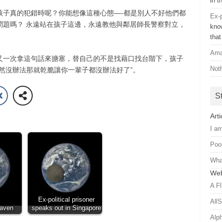
in 
孩子真的犯錯時呢？你能想像這種心態—-都是別人不好他們都
Ex-p
問題嗎？ 永遠站在孩子這邊，永遠教他與鄰居師長警察對立，
know
tha
Ama
又一次拿這句話來搪塞，替自己的不是找藉口找台階下，孩子
Noth
然沒辦法那就乾脆讓你一輩子都沒辦法好了”。
S
Arti
I a
Poo
Wha
Web
A Fl
Ex-political prisoner
All
eaven
speaks out in Singapore
Alp