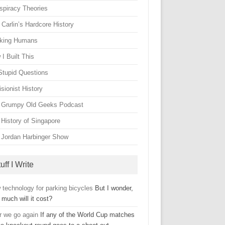
spiracy Theories
Carlin’s Hardcore History
king Humans
I Built This
Stupid Questions
sionist History
 Grumpy Old Geeks Podcast
 History of Singapore
 Jordan Harbinger Show
uff I Write
 technology for parking bicycles
But I wonder,
much will it cost?
r we go again
If any of the World Cup matches